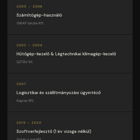
2005 – 2006
Számítógép-használó
GRAF Iskola Kft.
2003 – 2004
Hűtőgép-kezelő & Légtechnikai klímagép-kezelő
SZTÁV Rt.
2007
Logisztikai és szállítmányozási ügyintéző
Kapos Kft.
2019 – 2020
Szoftverfejlesztő (1 év vizsga nélkül)
Soter-Line Kft.