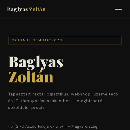
Baglyas
Zoltán
TAPASZTALAT
SZAKMAI BEMUTATKOZÓ
KÉSZSÉGEK
Baglyas
KÉPZETTSÉG
Zoltán
KAPCSOLAT
Tapasztalt raktárlogisztikus, webshop-üzemeltető
és IT-támogatási szakember — megbízható,
sokoldalú, precíz.
2170 Aszód, Falujárók u. 5/11. — Magyarország
📍