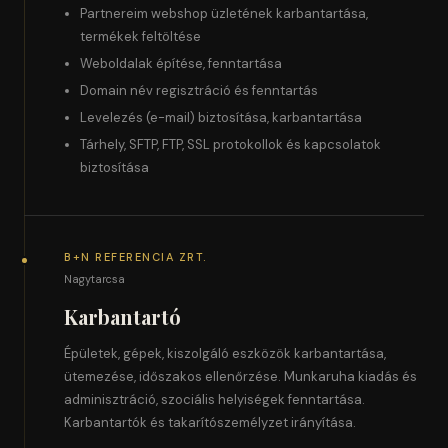
Partnereim webshop üzletének karbantartása,
termékek feltöltése
Weboldalak építése, fenntartása
Domain név regisztráció és fenntartás
Levelezés (e-mail) biztosítása, karbantartása
Tárhely, SFTP, FTP, SSL protokollok és kapcsolatok
biztosítása
B+N REFERENCIA ZRT.
Nagytarcsa
Karbantartó
Épületek, gépek, kiszolgáló eszközök karbantartása,
ütemezése, időszakos ellenőrzése. Munkaruha kiadás és
adminisztráció, szociális helyiségek fenntartása.
Karbantartók és takarítószemélyzet irányítása.