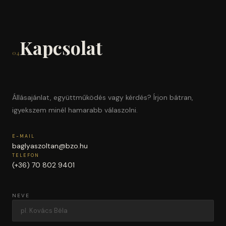
Kapcsolat
04
Állásajánlat, együttműködés vagy kérdés? Írjon bátran,
igyekszem minél hamarabb válaszolni.
E-MAIL
baglyaszoltan@bzo.hu
TELEFON
(+36) 70 802 9401
NEVE