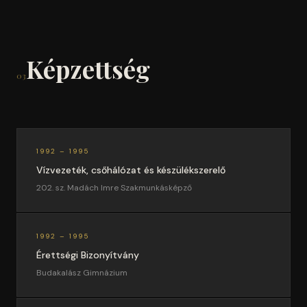
Képzettség
03
1992 – 1995
Vízvezeték, csőhálózat és készülékszerelő
202. sz. Madách Imre Szakmunkásképző
1992 – 1995
Érettségi Bizonyítvány
Budakalász Gimnázium