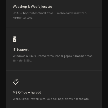
Webshop & Webfejlesztés
UNAS, Shoprenter, WordPress — weboldalak készítése,
karbantartása.
🖥️
IT Support
Windows & Linux üzemeltetés, irodai gépek hibaelhárítása,
tárhely & SSL.
📋
MS Office – haladó
Word, Excel, PowerPoint, Outlook napi szintű használata.