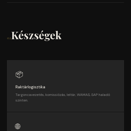
Készségek
02
📦
Raktárlogisztika
Targoncavezetés, komissiózás, leltár, WAMAS, SAP haladó
szinten.
🌐