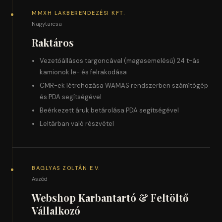
MMXH LAKBERENDEZÉSI KFT.
Nagytarcsa
Raktáros
Vezetőállásos targoncával (magasemelésű) 24 t-ás
kamionok le- és felrakodása
CMR-ek létrehozása WAMAS rendszerben számítógép
és PDA segítségével
Beérkezett áruk betárolása PDA segítségével
Leltárban való részvétel
BAGLYAS ZOLTÁN E.V.
Aszód
Webshop Karbantartó & Feltöltő
Vállalkozó