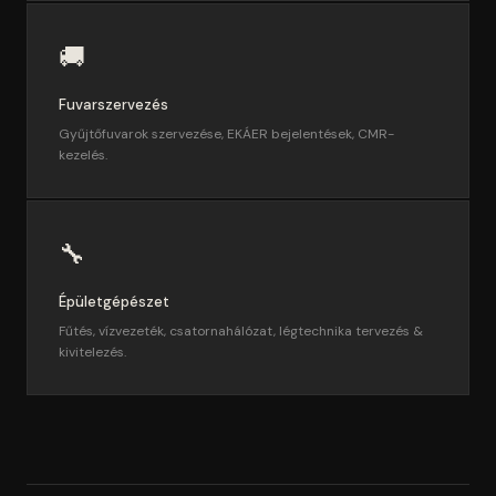
🚚
Fuvarszervezés
Gyűjtőfuvarok szervezése, EKÁER bejelentések, CMR-
kezelés.
🔧
Épületgépészet
Fűtés, vízvezeték, csatornahálózat, légtechnika tervezés &
kivitelezés.