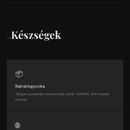
Készségek
02
📦
Raktárlogisztika
Targoncavezetés, komissiózás, leltár, WAMAS, SAP haladó
szinten.
🌐