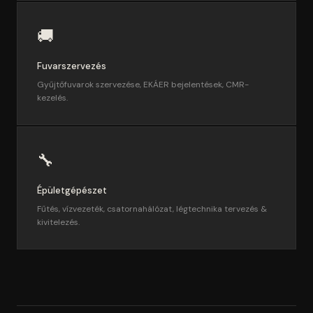
🚚
Fuvarszervezés
Gyűjtőfuvarok szervezése, EKÁER bejelentések, CMR-
kezelés.
🔧
Épületgépészet
Fűtés, vízvezeték, csatornahálózat, légtechnika tervezés &
kivitelezés.