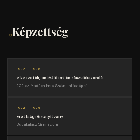
Képzettség
03
1992 – 1995
Vízvezeték, csőhálózat és készülékszerelő
202. sz. Madách Imre Szakmunkásképző
1992 – 1995
Érettségi Bizonyítvány
Budakalász Gimnázium