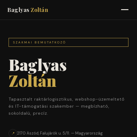
Baglyas
Zoltán
TAPASZTALAT
SZAKMAI BEMUTATKOZÓ
KÉSZSÉGEK
Baglyas
KÉPZETTSÉG
Zoltán
KAPCSOLAT
Tapasztalt raktárlogisztikus, webshop-üzemeltető
és IT-támogatási szakember — megbízható,
sokoldalú, precíz.
2170 Aszód, Falujárók u. 5/11. — Magyarország
📍