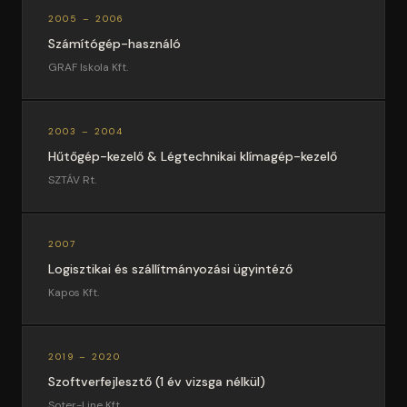
2005 – 2006
Számítógép-használó
GRAF Iskola Kft.
2003 – 2004
Hűtőgép-kezelő & Légtechnikai klímagép-kezelő
SZTÁV Rt.
2007
Logisztikai és szállítmányozási ügyintéző
Kapos Kft.
2019 – 2020
Szoftverfejlesztő (1 év vizsga nélkül)
Soter-Line Kft.