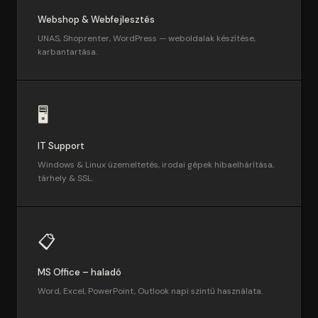
Webshop & Webfejlesztés
UNAS, Shoprenter, WordPress — weboldalak készítése,
karbantartása.
🖥️
IT Support
Windows & Linux üzemeltetés, irodai gépek hibaelhárítása,
tárhely & SSL.
📋
MS Office – haladó
Word, Excel, PowerPoint, Outlook napi szintű használata.