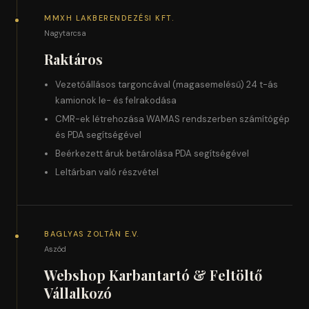
MMXH LAKBERENDEZÉSI KFT.
Nagytarcsa
Raktáros
Vezetőállásos targoncával (magasemelésű) 24 t-ás
kamionok le- és felrakodása
CMR-ek létrehozása WAMAS rendszerben számítógép
és PDA segítségével
Beérkezett áruk betárolása PDA segítségével
Leltárban való részvétel
BAGLYAS ZOLTÁN E.V.
Aszód
Webshop Karbantartó & Feltöltő
Vállalkozó