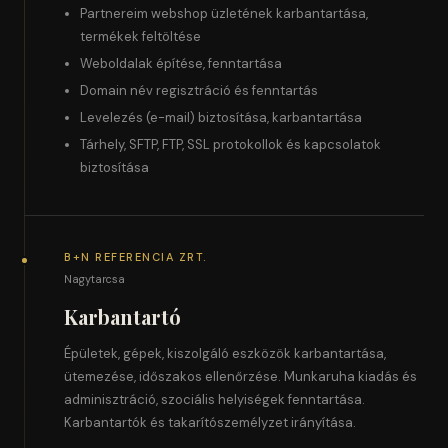
Partnereim webshop üzletének karbantartása,
termékek feltöltése
Weboldalak építése, fenntartása
Domain név regisztráció és fenntartás
Levelezés (e-mail) biztosítása, karbantartása
Tárhely, SFTP, FTP, SSL protokollok és kapcsolatok
biztosítása
B+N REFERENCIA ZRT.
Nagytarcsa
Karbantartó
Épületek, gépek, kiszolgáló eszközök karbantartása,
ütemezése, időszakos ellenőrzése. Munkaruha kiadás és
adminisztráció, szociális helyiségek fenntartása.
Karbantartók és takarítószemélyzet irányítása.