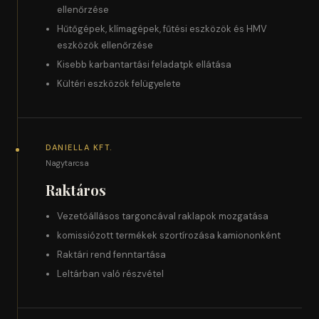
ellenőrzése
Hűtőgépek, klímagépek, fűtési eszközök és HMV
eszközök ellenőrzése
Kisebb karbantartási feladatpk ellátása
Kültéri eszközök felügyelete
DANIELLA KFT.
Nagytarcsa
Raktáros
Vezetőállásos targoncával raklapok mozgatása
komissiózott termékek szortírozása kamiononként
Raktári rend fenntartása
Leltárban való részvétel