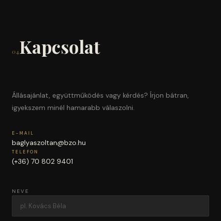
Kapcsolat
04
Állásajánlat, együttműködés vagy kérdés? Írjon bátran,
igyekszem minél hamarabb válaszolni.
E-MAIL
baglyaszoltan@bzo.hu
TELEFON
(+36) 70 802 9401
NEVE